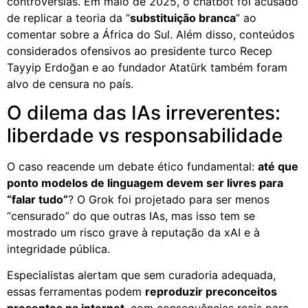
controvérsias. Em maio de 2025, o chatbot foi acusado
de replicar a teoria da “
substituição branca
” ao
comentar sobre a África do Sul. Além disso, conteúdos
considerados ofensivos ao presidente turco Recep
Tayyip Erdoğan e ao fundador Atatürk também foram
alvo de censura no país.
O dilema das IAs irreverentes:
liberdade vs responsabilidade
O caso reacende um debate ético fundamental:
até que
ponto modelos de linguagem devem ser livres para
“falar tudo”
? O Grok foi projetado para ser menos
“censurado” do que outras IAs, mas isso tem se
mostrado um risco grave à reputação da xAI e à
integridade pública.
Especialistas alertam que sem curadoria adequada,
essas ferramentas podem
reproduzir preconceitos